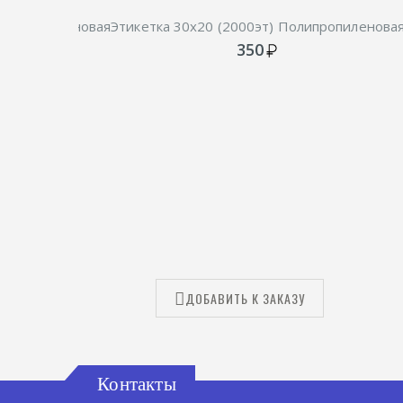
Полипропиленовая
Этикетка 30х20 (2000эт) Полипропиленова
350
У
ДОБАВИТЬ К ЗАКАЗУ
Контакты