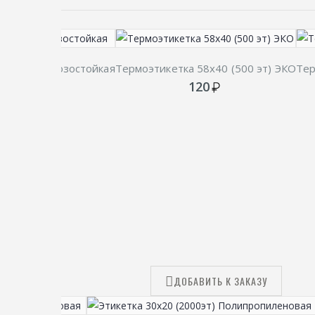
) ТОП, морозостойкая
Термоэтикетка 58х40 (500 эт) ЭКО
Тер
120
У
ДОБАВИТЬ К ЗАКАЗУ