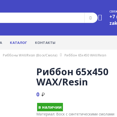
СВЯЖ
+7 
za
А
КАТАЛОГ
КОНТАКТЫ
Риббоны WAX/Resin (Воск/смола)
Риббон 65x450 WAX/Resin
Риббон 65x450
WAX/Resin
0
в наличии
Материал:
Воск с синтетическими смолами