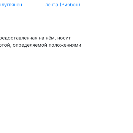
олуглянец
лента (Риббон)
редоставленная на нём, носит
ертой, определяемой положениями