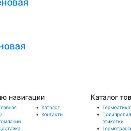
еновая
новая
ю навигации
Каталог то
Главная
Каталог
Термоэтике
О
Контакты
Полипропил
компании
этикетки
Доставка
Термотранс