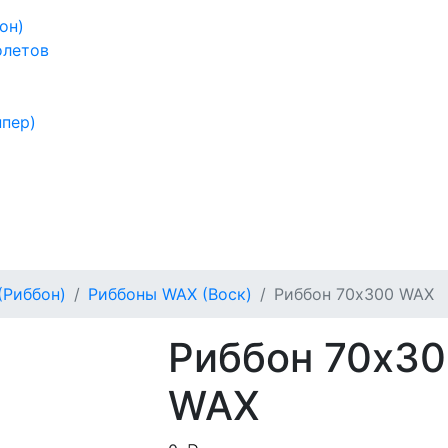
он)
олетов
ппер)
(Риббон)
Риббоны WAX (Воск)
Риббон 70х300 WAX
Риббон 70х3
WAX