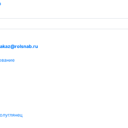
а
akaz@rolsnab.ru
ование
олуглянец