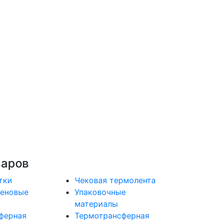
варов
тки
Чековая термолента
еновые
Упаковочные
материалы
ферная
Термотрансферная