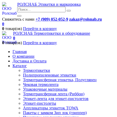
РОЛСНАБ
Этикетки и маркировка
Свяжитесь с нами
+7 (909) 052-052-9
zakaz@rolsnab.ru
0
0
товар(ов)
Перейти в корзину
РОЛСНАБ
Термоэтикетки и оборудование
0
0
товар(ов)
Перейти в корзину
Главная
О компании
Доставка и Оплата
Каталог
Термоэтикетки
Полипропиленовые этикетки
Термотрансферная этикетка, Полуглянец
Чековая термолента
Упаковочные материалы
Термотрансферная лента (Риббон)
Этикет-лента для этикет-пистолетов
Этикет-пистолеты
Аппликаторы этикеток TOWA
Пакеты с замком Зип лок (гриппер)