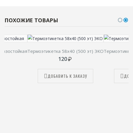
ПОХОЖИЕ ТОВАРЫ
орозостойкая
Термоэтикетка 58х40 (500 эт) ЭКО
Термоэтикетк
120
ДОБАВИТЬ К ЗАКАЗУ
ДОБ