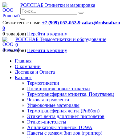
РОЛСНАБ
Этикетки и маркировка
Свяжитесь с нами
+7 (909) 052-052-9
zakaz@rolsnab.ru
0
0
товар(ов)
Перейти в корзину
РОЛСНАБ
Термоэтикетки и оборудование
0
0
товар(ов)
Перейти в корзину
Главная
О компании
Доставка и Оплата
Каталог
Термоэтикетки
Полипропиленовые этикетки
Термотрансферная этикетка, Полуглянец
Чековая термолента
Упаковочные материалы
Термотрансферная лента (Риббон)
Этикет-лента для этикет-пистолетов
Этикет-пистолеты
Аппликаторы этикеток TOWA
Пакеты с замком Зип лок (гриппер)