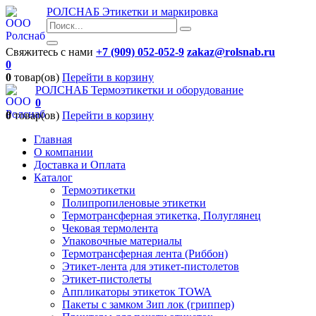
РОЛСНАБ
Этикетки и маркировка
Свяжитесь с нами
+7 (909) 052-052-9
zakaz@rolsnab.ru
0
0
товар(ов)
Перейти в корзину
РОЛСНАБ
Термоэтикетки и оборудование
0
0
товар(ов)
Перейти в корзину
Главная
О компании
Доставка и Оплата
Каталог
Термоэтикетки
Полипропиленовые этикетки
Термотрансферная этикетка, Полуглянец
Чековая термолента
Упаковочные материалы
Термотрансферная лента (Риббон)
Этикет-лента для этикет-пистолетов
Этикет-пистолеты
Аппликаторы этикеток TOWA
Пакеты с замком Зип лок (гриппер)