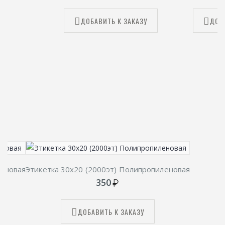
ДОБАВИТЬ К ЗАКАЗУ
ДОБ
леновая
Этикетка 30х20 (2000эт) Полипропиленовая
350
ДОБАВИТЬ К ЗАКАЗУ