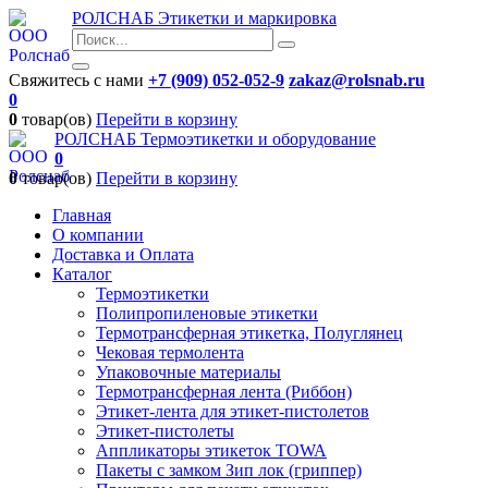
РОЛСНАБ
Этикетки и маркировка
Свяжитесь с нами
+7 (909) 052-052-9
zakaz@rolsnab.ru
0
0
товар(ов)
Перейти в корзину
РОЛСНАБ
Термоэтикетки и оборудование
0
0
товар(ов)
Перейти в корзину
Главная
О компании
Доставка и Оплата
Каталог
Термоэтикетки
Полипропиленовые этикетки
Термотрансферная этикетка, Полуглянец
Чековая термолента
Упаковочные материалы
Термотрансферная лента (Риббон)
Этикет-лента для этикет-пистолетов
Этикет-пистолеты
Аппликаторы этикеток TOWA
Пакеты с замком Зип лок (гриппер)