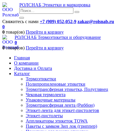
РОЛСНАБ
Этикетки и маркировка
Свяжитесь с нами
+7 (909) 052-052-9
zakaz@rolsnab.ru
0
0
товар(ов)
Перейти в корзину
РОЛСНАБ
Термоэтикетки и оборудование
0
0
товар(ов)
Перейти в корзину
Главная
О компании
Доставка и Оплата
Каталог
Термоэтикетки
Полипропиленовые этикетки
Термотрансферная этикетка, Полуглянец
Чековая термолента
Упаковочные материалы
Термотрансферная лента (Риббон)
Этикет-лента для этикет-пистолетов
Этикет-пистолеты
Аппликаторы этикеток TOWA
Пакеты с замком Зип лок (гриппер)