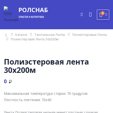
РОЛСНАБ
0
ЭТИКЕТКИ И МАРКИРОВКА
Каталог
Текстильные Ленты
Полиэстеровые Ленты
Полиэстеровая Лента 30x200м
Полиэстеровая лента
30x200м
0
Максимальная температура стирки:
70 градусов
мы
Плотность плетения:
70x40
Лента Полиэстеровая черная имеет плотную гладкую