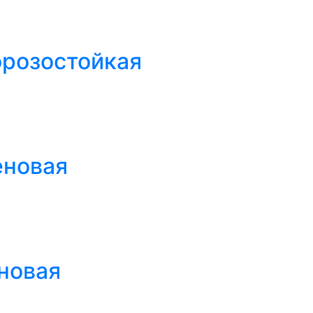
орозостойкая
еновая
новая