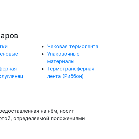
варов
тки
Чековая термолента
еновые
Упаковочные
материалы
ферная
Термотрансферная
олуглянец
лента (Риббон)
редоставленная на нём, носит
ертой, определяемой положениями