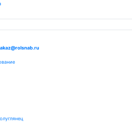
а
akaz@rolsnab.ru
ование
олуглянец