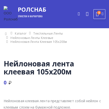
РОЛСНАБ
0
ЭТИКЕТКИ И МАРКИРОВКА
Каталог
Текстильные Ленты
Нейлоновые Ленты Клеевые
Нейлоновая Лента Клеевая 105x200м
Нейлоновая лента
клеевая 105x200м
0
мы
Нейлоновая клеевая лента представляет собой нейлон с
клеевым слоем на бумажной подложке.