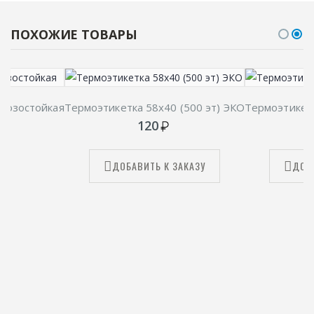
ПОХОЖИЕ ТОВАРЫ
орозостойкая
Термоэтикетка 58х40 (500 эт) ЭКО
Термоэтикетк
120
ДОБАВИТЬ К ЗАКАЗУ
ДОБ