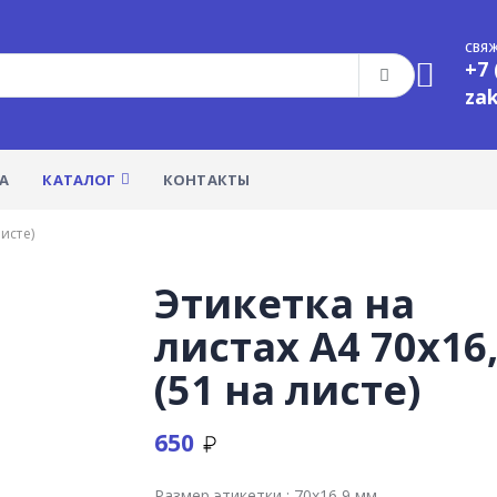
СВЯЖ
+7 
za
А
КАТАЛОГ
КОНТАКТЫ
исте)
Этикетка на
листах А4 70х16
(51 на листе)
650
Размер этикетки :
70х16,9 мм.