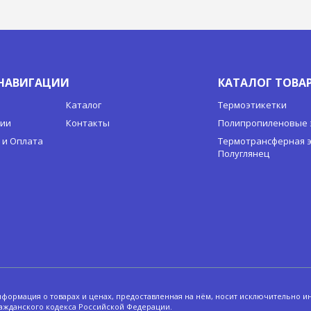
НАВИГАЦИИ
КАТАЛОГ ТОВА
Каталог
Термоэтикетки
нии
Контакты
Полипропиленовые 
 и Оплата
Термотрансферная э
Полуглянец
информация о товарах и ценах, предоставленная на нём, носит исключительно и
ажданского кодекса Российской Федерации.