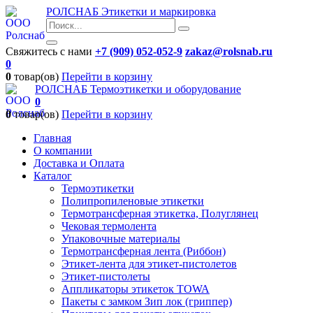
РОЛСНАБ
Этикетки и маркировка
Свяжитесь с нами
+7 (909) 052-052-9
zakaz@rolsnab.ru
0
0
товар(ов)
Перейти в корзину
РОЛСНАБ
Термоэтикетки и оборудование
0
0
товар(ов)
Перейти в корзину
Главная
О компании
Доставка и Оплата
Каталог
Термоэтикетки
Полипропиленовые этикетки
Термотрансферная этикетка, Полуглянец
Чековая термолента
Упаковочные материалы
Термотрансферная лента (Риббон)
Этикет-лента для этикет-пистолетов
Этикет-пистолеты
Аппликаторы этикеток TOWA
Пакеты с замком Зип лок (гриппер)